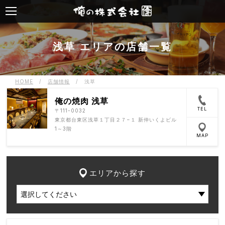
浅草 エリアの店舗一覧
HOME
/
店舗情報
/
浅草
俺の焼肉 浅草
TEL
〒111-0032
東京都台東区浅草１丁目２７−１ 新仲いくよビル
1～3階
MAP
エリアから探す