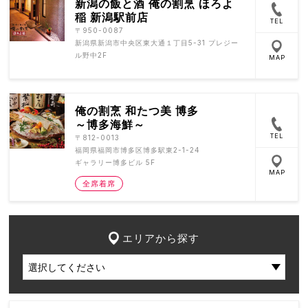
新潟の飯と酒 俺の割烹 ほろよ
稲 新潟駅前店
TEL
〒950-0087
新潟県新潟市中央区東大通１丁目5-31 プレジー
ル野中2F
MAP
俺の割烹 和たつ美 博多
～博多海鮮～
TEL
〒812-0013
福岡県福岡市博多区博多駅東2-1-24
ギャラリー博多ビル 5F
MAP
全席着席
エリアから探す