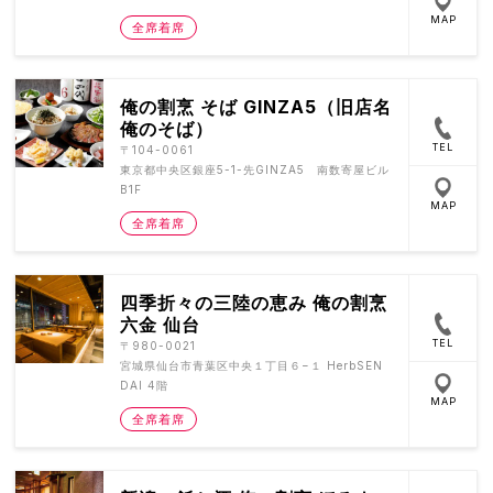
MAP
全席着席
俺の割烹 そば GINZA5（旧店名
俺のそば）
TEL
〒104-0061
東京都中央区銀座5-1-先GINZA5 南数寄屋ビル
B1F
MAP
全席着席
四季折々の三陸の恵み 俺の割烹
六金 仙台
TEL
〒980-0021
宮城県仙台市青葉区中央１丁目６−１ HerbSEN
DAI 4階
MAP
全席着席