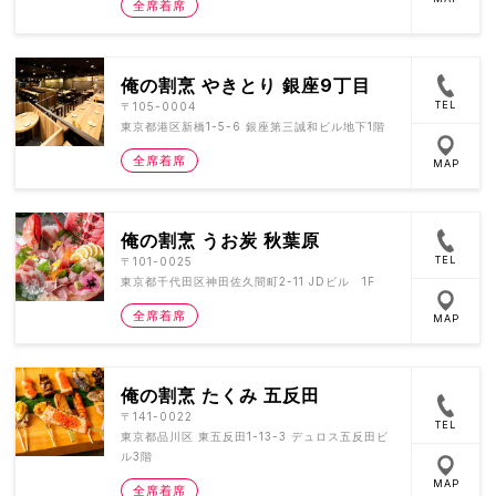
全席着席
俺の割烹 やきとり 銀座9丁目
TEL
〒105-0004
東京都港区新橋1-5-6 銀座第三誠和ビル地下1階
全席着席
MAP
俺の割烹 うお炭 秋葉原
TEL
〒101-0025
東京都千代田区神田佐久間町2-11 JDビル 1F
全席着席
MAP
俺の割烹 たくみ 五反田
〒141-0022
TEL
東京都品川区 東五反田1-13-3 デュロス五反田ビ
ル3階
MAP
全席着席