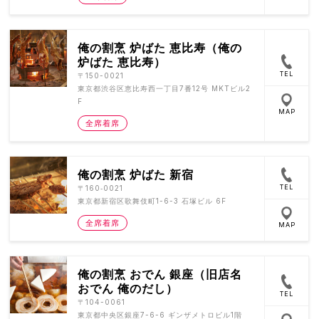
俺の割烹 炉ばた 恵比寿（俺の
炉ばた 恵比寿）
TEL
〒150-0021
東京都渋谷区恵比寿西一丁目7番12号 MKTビル2
F
MAP
全席着席
俺の割烹 炉ばた 新宿
TEL
〒160‐0021
東京都新宿区歌舞伎町1-6-3 石塚ビル 6F
全席着席
MAP
俺の割烹 おでん 銀座（旧店名
おでん 俺のだし）
TEL
〒104-0061
東京都中央区銀座7-6-6 ギンザメトロビル1階