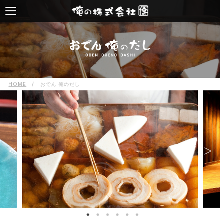
HOME
/
おでん 俺のだし