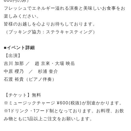
600円のみ）
フレッシュでエネルギー溢れる演奏と美味しいお食事をお
楽しみください。
皆様のお越しを心よりお待ちしております。
（ブッキング協力：ステラキャスティング）
■イベント詳細
【出演】
吉川 加那 ／ 趙 京來・大場 映岳
中原 櫻乃 ／ 杉浦 奎介
石渡 裕貴（ピアノ伴奏）
【チケット】無料
※ミュージックチャージ ¥600(税抜)が別途かかります。
※1ドリンク・1フード制となっております。お料理、お飲
み物ともに1品以上ご注文をお願いします。