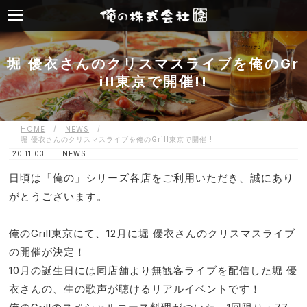
堀 優衣さんのクリスマスライブを俺のGr
ill東京で開催!!
HOME
/
NEWS
/
堀 優衣さんのクリスマスライブを俺のGrill東京で開催!!
20.11.03 |
NEWS
日頃は「俺の」シリーズ各店をご利用いただき、誠にあり
がとうございます。
俺のGrill東京にて、12月に堀 優衣さんのクリスマスライブ
の開催が決定！
10月の誕生日には同店舗より無観客ライブを配信した堀 優
衣さんの、生の歌声が聴けるリアルイベントです！