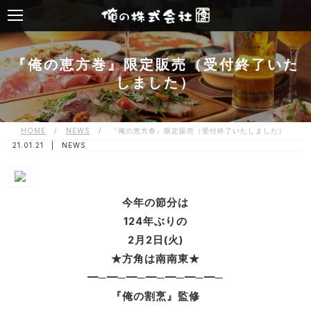
『俺の恵方巻』限定販売（受付終了いた
しました）
HOME
/
NEWS
/
『俺の恵方巻』限定販売（受付終了いたしました）
21.01.21 |
NEWS
今年の節分は
124年ぶりの
2月2日(火)
★方角は南南東★
━─━─━─━─━─━─━─
『俺の割烹』監修