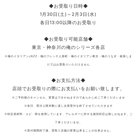
◆お受取り日時◆
1月30日(土)～2月3日(水)
各日13:00以降のお受取り
◆お受取り可能店舗◆
東京・神奈川の俺のシリーズ各店
※俺のイタリアンJAZZ・俺のフレンチ人形町・俺のイタリアン東京・俺のうなぎ・銀座しま
だではお受取りいただけません
◆お支払方法◆
店頭でお受取りの際にお支払いをお願い致します。
※ご予約後のキャンセル、変更はできかねますのであらかじめご了承くださいませ
※各日、受付上限本数に達し次第受付を終了させていただきます
※特定原材料：エビ・卵を使用しています、アレルギーに対する個別対応は致しかねます。ご
了承くださいませ。
※受付期間終了後、受取り店舗の変更は承ることが出来ません。