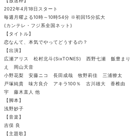
【放送枠】
2022年4月18日スタート
毎週月曜よる10時～10時54分 ※初回15分拡大
(カンテレ・フジ系全国ネット)
【タイトル】
恋なんて、本気でやってどうするの？
【出演】
広瀬アリス 松村北斗(SixTONES) 西野七瀬 飯豊まり
え 岡山天音
小野花梨 安藤ニコ 長田成哉 牧野莉佳 三浦獠太
戸塚純貴 味方良介 アキラ100％ 古川雄大 香椎由
宇 藤木直人 他
【脚本】
浅野妙子
【音楽】
吉俣 良
【主題歌】