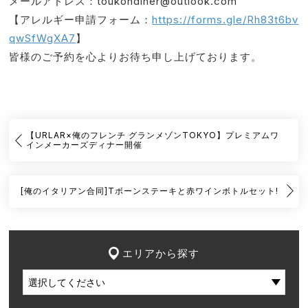
メールアドレス：toukondiner@outlook.com
【アレルギー申請フォーム：
https://forms.gle/Rh83t6bv
qwSfWgXA7
】
皆様のご予約を心よりお待ち申し上げております。
【URLAR×俺のフレンチ グランメゾンTOKYO】プレミアムワ
インメーカーズディナー開催
[俺のイタリアン合同]Tボーンステーキと赤ワインボトルセット!
エリアから探す