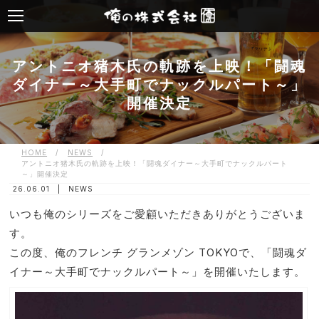
アントニオ猪木氏の軌跡を上映！「闘魂
ダイナー～大手町でナックルパート～」
開催決定
HOME
/
NEWS
/
アントニオ猪木氏の軌跡を上映！「闘魂ダイナー～大手町でナックルパート
～」開催決定
26.06.01 |
NEWS
いつも俺のシリーズをご愛顧いただきありがとうございま
す。
この度、俺のフレンチ グランメゾン TOKYOで、「闘魂ダ
イナー～大手町でナックルパート～」を開催いたします。