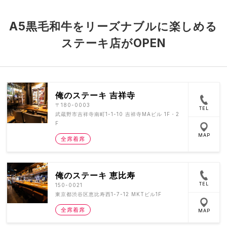
A5黒毛和牛をリーズナブルに楽しめる
ステーキ店がOPEN
俺のステーキ 吉祥寺
〒180-0003
TEL
武蔵野市吉祥寺南町1-1-10 吉祥寺MAビル 1F・2
F
MAP
全席着席
俺のステーキ 恵比寿
TEL
150-0021
東京都渋谷区恵比寿西1-7-12 MKTビル1F
全席着席
MAP