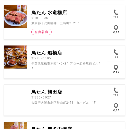
鳥たん 水道橋店
TEL
〒101-0061
東京都千代田区神田三崎町2-21-1
全席着席
MAP
鳥たん 船橋店
TEL
〒273-0005
千葉県船橋市本町4-5-24 アロー船橋駅前ビル4
F
MAP
鳥たん 梅田店
TEL
〒530-0027
大阪府大阪市北区堂山町2-13 丸中ビル 1F
MAP
鳥たん 博多中洲店