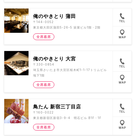
俺のやきとり 蒲田
TEL
〒144-0052
東京都大田区蒲田5-26-5 栄屋ビル1階・2階
全席着席
MAP
俺のやきとり 大宮
〒330-0854
TEL
埼玉県さいたま市大宮区桜木町1-1-17トリムビル
地下1階
MAP
全席着席
鳥たん 新宿三丁目店
TEL
〒160-0022
東京都新宿区新宿3-9-4 明石ビル B1F・1F
全席着席
MAP