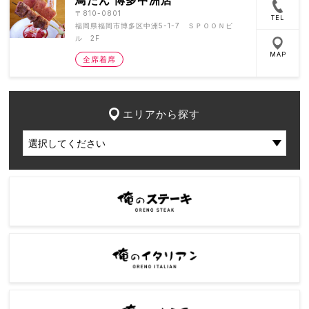
〒810-0801
TEL
福岡県福岡市博多区中洲5-1-7 ＳＰＯＯＮビ
ル 2F
MAP
全席着席
エリアから探す