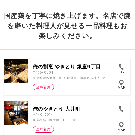
国産鶏を丁寧に焼き上げます。名店で腕
を磨いた料理人が見せる一品料理もお
楽しみください。
俺の割烹 やきとり 銀座9丁目
TEL
〒105-0004
東京都港区新橋1-5-6 銀座第三誠和ビル地下1階
全席着席
MAP
俺のやきとり 大井町
TEL
〒140-0014
東京都品川区大井1-1-16 1階
全席着席
MAP