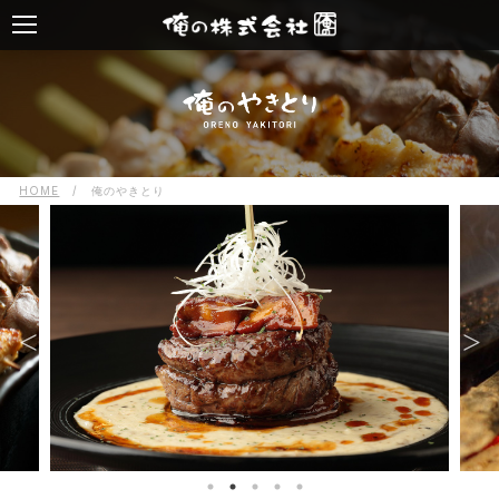
HOME
/
俺のやきとり