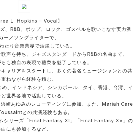
ea L. Hopkins – Vocal】
ズ、R&B、ポップ、ロック、ゴスペルを歌いこなす実力派
ガー／ソングライターで、
にわたり音楽業界で活躍している。
歌声を持ち、ジャズスタンダードからR&Bの名曲まで、
がらも独自の表現で聴衆を魅了している。
でキャリアをスタートし、多くの著名ミュージシャンとの共
を重ねながら経験を積む。
はじめ、インドネシア、シンガポール、タイ、香港、台湾、
など世界各地で活動している。
崎あゆみのレコーディングに参加。また、Mariah Care
n Toussaintとの共演経験もある。
Final Fantasy XI」「Final Fantasy XV」
楽曲にも参加するなど、