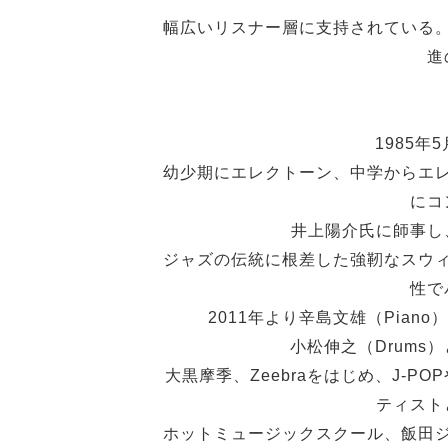
幅広いリスナー層に支持されている
進
1985年
幼少期にエレクトーン、中学からエ
にコ
井上陽介氏に師事し
ジャズの伝統に根差した強靭なスウ
性で
2011年より辛島文雄（Pia
小松伸之（Drum
大黒摩季、Zeebraをはじめ、J-P
ティスト
ホットミュージックスクール、飯田