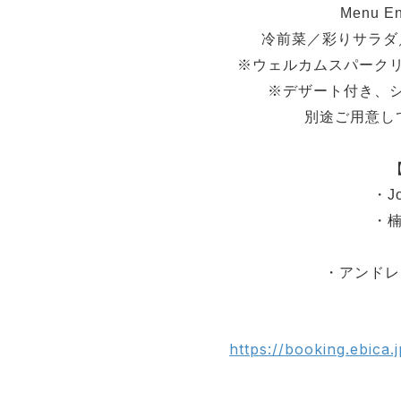
Menu 
冷前菜／彩りサラダ
※ウェルカムスパーク
※デザート付き、
別途ご用意して
・J
・楠
・アンドレ
https://booking.ebica