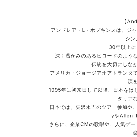
【Andr
アンドレア・L・ホプキンスは、ジャ
シン
30年以上
深く温かみのあるビロードのような
伝統を大切にしな
アメリカ・ジョージア州アトランタ
演
1995年に初来日して以降、日本を
タリア
日本では、矢沢永吉のツアー参加や、浜
yやAlle
さらに、企業CMの歌唱や、人気ゲームシリーズ「