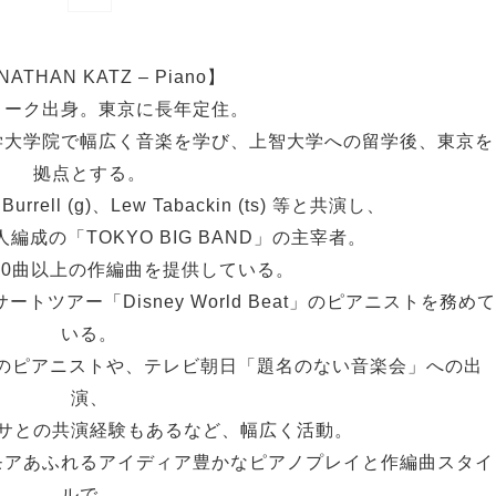
NATHAN KATZ – Piano】
ヨーク出身。東京に長年定住。
学大学院で幅広く音楽を学び、上智大学への留学後、東京を
拠点とする。
 Burrell (g)、Lew Tabackin (ts) 等と共演し、
人編成の「TOKYO BIG BAND」の主宰者。
00曲以上の作編曲を提供している。
トツアー「Disney World Beat」のピアニストを務めて
いる。
のピアニストや、テレビ朝日「題名のない音楽会」への出
演、
サとの共演経験もあるなど、幅広く活動。
モアあふれるアイディア豊かなピアノプレイと作編曲スタイ
ルで、