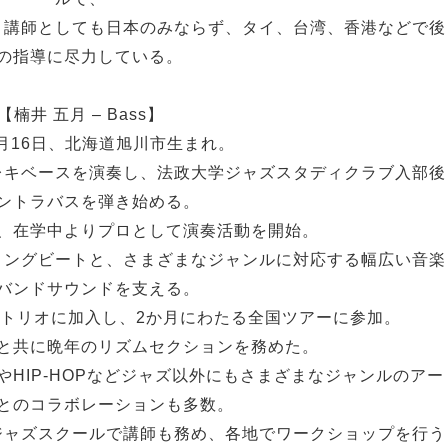
。講師としても日本のみならず、タイ、台湾、香港などで後
の指導に尽力している。
【楠井 五月 – Bass】
5月16日、北海道旭川市生まれ。
レキベースを演奏し、法政大学ジャズスタディクラブ入部後
ントラバスを弾き始める。
、在学中よりプロとして演奏活動を開始。
ィングビートと、さまざまなジャンルに対応する幅広い音楽
バンドサウンドを支える。
no）トリオに加入し、2か月にわたる全国ツアーに参加。
s）と共に晩年のリズムセクションを務めた。
OPやHIP-HOPなどジャズ以外にもさまざまなジャンルのアー
とのコラボレーションも多数。
ジャズスクールで講師も務め、各地でワークショップを行う