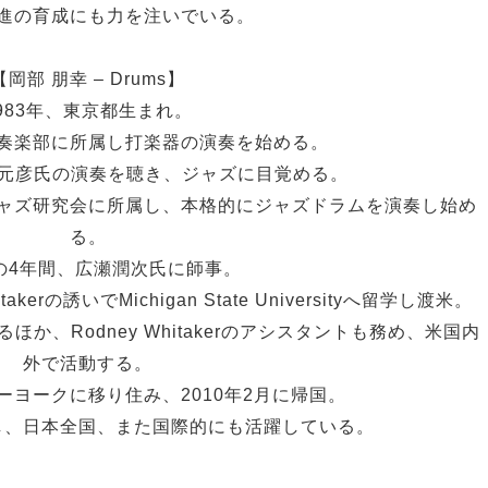
進の育成にも力を注いでいる。
【岡部 朋幸 – Drums】
983年、東京都生まれ。
奏楽部に所属し打楽器の演奏を始める。
野元彦氏の演奏を聴き、ジャズに目覚める。
ャズ研究会に所属し、本格的にジャズドラムを演奏し始め
る。
の4年間、広瀬潤次氏に師事。
kerの誘いでMichigan State Universityへ留学し渡米。
事するほか、Rodney Whitakerのアシスタントも務め、米国内
外で活動する。
ーヨークに移り住み、2010年2月に帰国。
し、日本全国、また国際的にも活躍している。