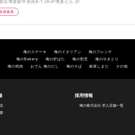
区博多駅中央街8-1 JRJP博多ビル 2F
全席着席
俺のステーキ
俺のイタリアン
俺のフレンチ
俺のBakery
俺の炉ばた
俺の割烹
俺のやきとり
俺の焼肉
おでん 俺のだし
俺のそば
銀座しまだ
その他
報
採用情報
念
俺の株式会社 求人店舗一覧
要