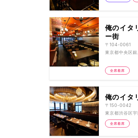
俺のイタリ
ー街
〒104-0061
東京都中央区銀座8
全席着席
俺のイタ
〒150-0042
東京都渋谷区宇
全席着席