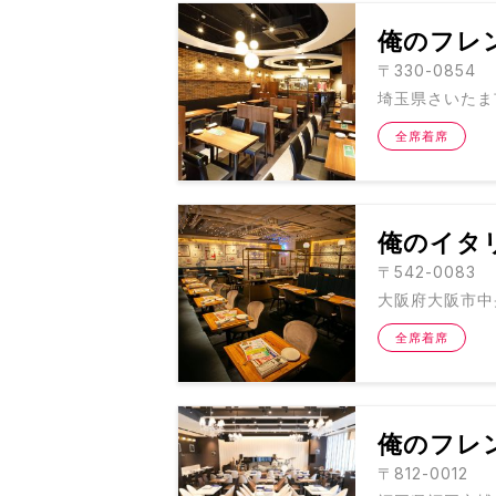
俺のフレ
〒330-0854
埼玉県さいたま市
全席着席
俺のイタ
〒542-0083
大阪府大阪市中央
全席着席
俺のフレ
〒812-0012