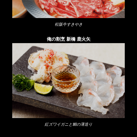
松阪牛すきやき
俺の割烹 新橋 鹿火矢
紅ズワイガニと鯛の薄造り