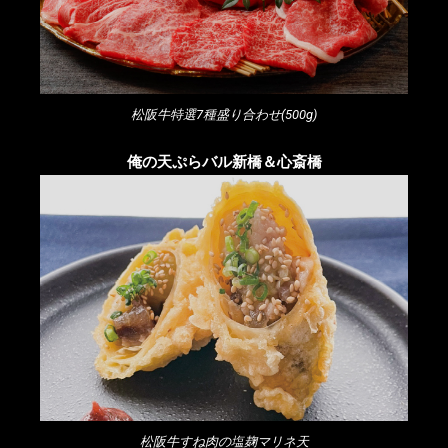
松阪牛特選7種盛り合わせ(500g)
俺の天ぷらバル新橋＆心斎橋
松阪牛すね肉の塩麹マリネ天