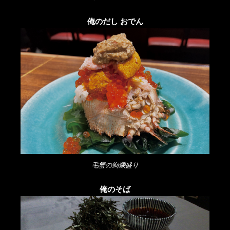
俺のだし おでん
毛蟹の絢爛盛り
俺のそば