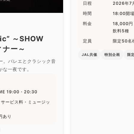
日程
2026年
時間
18:00開場
料金
18,00
飲料5種
usic” ～SHOW
定員
限定50名
ィナー～
JAL共催
特別企画
限定
ー。バレエとクラシック音
やかな一夜です。
ME 19:00・20:30
円（税・サービス料・ミュージッ
0円あり