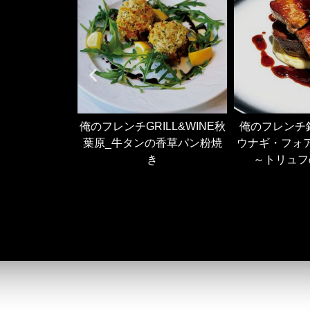
各店)_牛タンと
俺のフレンチGRILL&WINE秋
俺のフレンチ
のロッシーニ
葉原_牛タンの香草パン粉焼
ウナギ・フォ
き
～トリュフ