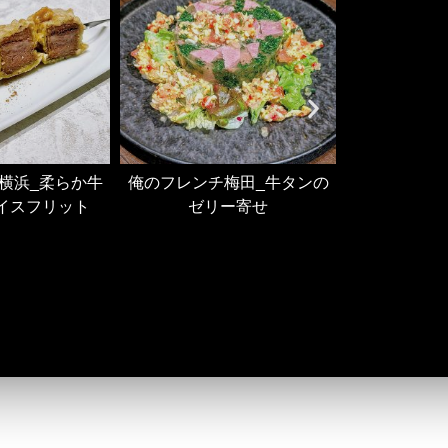
横浜_柔らか牛
俺のフレンチ梅田_牛タンの
俺のフレンチ
イスフリット
ゼリー寄せ
タン